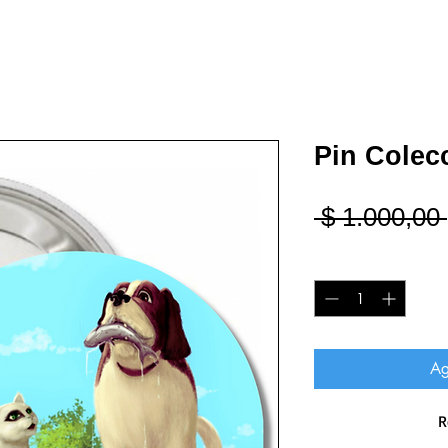
Pin Colec
 $ 1.000,00 
Cantidad
*
Ag
R