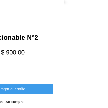
cionable N°2
Precio
Precio
$ 900,00
de
oferta
regar al carrito
ealizar compra