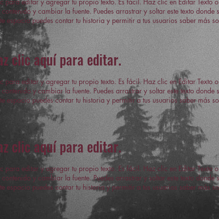
c para editar y agregar tu propio texto. Es fácil. Haz clic en Editar Texto o
 contenido y cambiar la fuente. Puedes arrastrar y soltar este texto donde
te espacio puedes contar tu historia y permitir a tus usuarios saber más sob
az clic aquí para editar.
c para editar y agregar tu propio texto. Es fácil. Haz clic en Editar Texto o
 contenido y cambiar la fuente. Puedes arrastrar y soltar este texto donde
te espacio puedes contar tu historia y permitir a tus usuarios saber más sob
az clic aquí para editar.
c para editar y agregar tu propio texto. Es fácil. Haz clic en Editar Texto o
 contenido y cambiar la fuente. Puedes arrastrar y soltar este texto donde
te espacio puedes contar tu historia y permitir a tus usuarios saber más sob