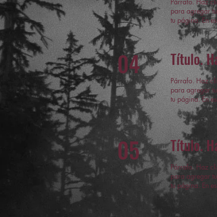
Párrafo. Haz cli
para agregar tu
tu página. En es
04
Título. H
Párrafo. Haz cli
para agregar tu
tu página. En es
05
Título. H
Párrafo. Haz cli
para agregar tu
tu página. En es