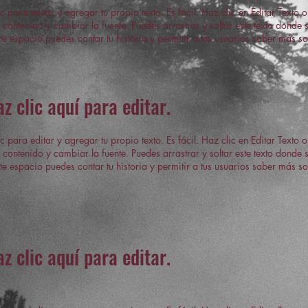
c para editar y agregar tu propio texto. Es fácil. Haz clic en Editar Texto o
 contenido y cambiar la fuente. Puedes arrastrar y soltar este texto donde
te espacio puedes contar tu historia y permitir a tus usuarios saber más sob
az clic aquí para editar.
c para editar y agregar tu propio texto. Es fácil. Haz clic en Editar Texto o
 contenido y cambiar la fuente. Puedes arrastrar y soltar este texto donde
te espacio puedes contar tu historia y permitir a tus usuarios saber más sob
az clic aquí para editar.