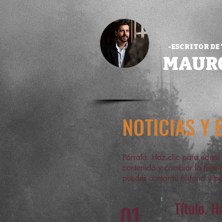
-ESCRITOR DE
MAUR
NOTICIAS Y 
Párrafo. Haz clic para editar
contenido y cambiar la fuente
puedes contar tu historia y pe
Título. H
01