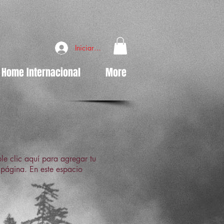
Iniciar sesión
Home Internacional
More
ble clic aquí para agregar tu
u página. En este espacio