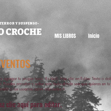
 TERROR Y SUSPENSO-
O CROCHE
MIS LIBROS
Inicio
EVENTOS
 y agregar tu propio texto. Es fácil. Haz clic en Editar Texto o do
. Puedes arrastrar y soltar este texto donde sea que quieras en t
rmitir a tus usuarios saber más sobre ti.
az clic aquí para editar.