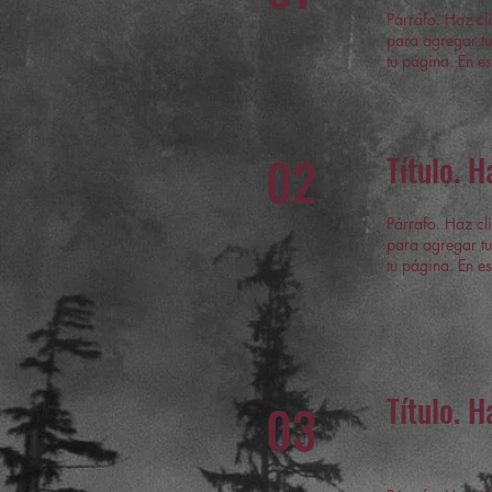
Párrafo. Haz cli
para agregar tu
tu página. En es
02
Título. H
Párrafo. Haz cli
para agregar tu
tu página. En es
Título. H
03