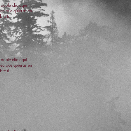
 doble clic aquí
 sea que quieras en
re ti.
 doble clic aquí
 sea que quieras en
re ti.